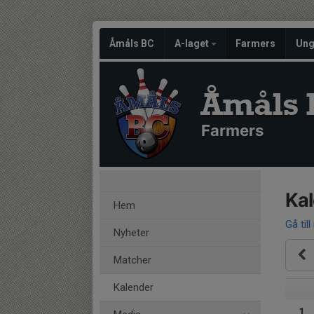
Åmåls BC
A-laget
Farmers
Un
Åmåls 
Farmers
Ka
Hem
Gå till
Nyheter
Matcher
Kalender
1