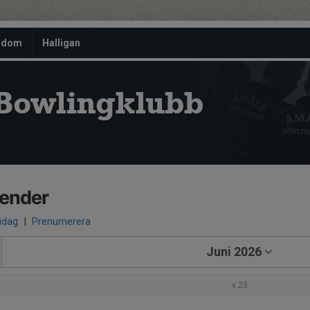
gdom
Halligan
Bowlingklubb
lender
 idag
|
Prenumerera
Juni 2026
v.23