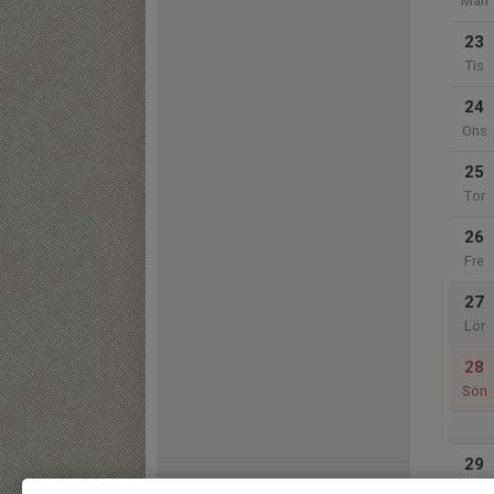
Mån
23
Tis
24
Ons
25
Tor
26
Fre
27
Lör
28
Sön
29
Mån