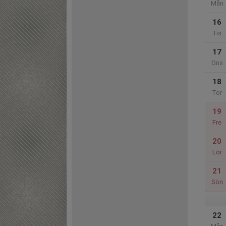
Mån
16
Tis
17
Ons
18
Tor
19
Fre
20
Lör
21
Sön
22