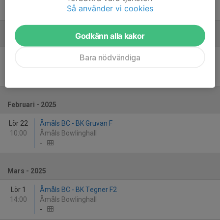
14:00
Åmåls Bowlinghall
Så använder vi cookies
-
Godkänn alla kakor
Januari - 2025
Bara nödvändiga
Lör 25
Åmåls BC - Karlstad BK
10:00
Åmåls Bowlinghall
-
Februari - 2025
Lör 22
Åmåls BC - BK Gruvan F
10:00
Åmåls Bowlinghall
-
Mars - 2025
Lör 1
Åmåls BC - BK Tegner F2
14:00
Åmåls Bowlinghall
-