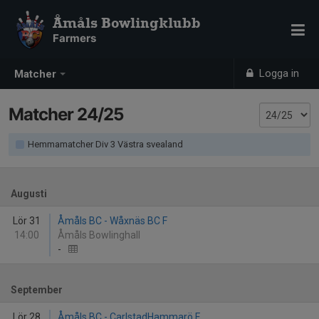
Åmåls Bowlingklubb
Farmers
Logga in
Matcher
Matcher 24/25
Hemmamatcher Div 3 Västra svealand
Augusti
Lör 31
Åmåls BC - Wåxnäs BC F
14:00
Åmåls Bowlinghall
-
September
Lör 28
Åmåls BC - CarlstadHammarö F