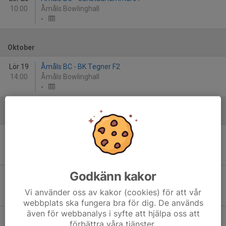
10:00
Åmåls Bowlinghall
-
Oktober
Lör 19
Åmåls BC - BK Tegner F2
14:00
Åmåls Bowlinghall
-
November
Lör 16
Åmåls BC - BK Fryken
10:00
Åmåls Bowlinghall
-
Godkänn kakor
Lör 23
Åmåls BC - BK Jösse
10:00
Åmåls Bowlinghall
Vi använder oss av kakor (cookies) för att vår
-
webbplats ska fungera bra för dig. De används
även för webbanalys i syfte att hjälpa oss att
Lör 30
Åmåls BC - BK Gruvan F
förbättra våra tjänster.