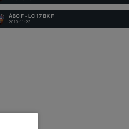
ÅBC F - LC 17 BK F
2019-11-23