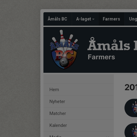
Åmåls BC
A-laget
Farmers
Un
Åmåls 
Farmers
20
Hem
Nyheter
Matcher
Kalender