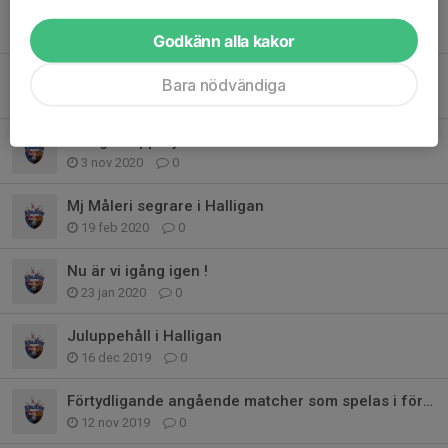
Spelschema Halligan fram tills 6/12
20 nov 2021
0
Godkänn alla kakor
Äntligen uppstart av halligan!
Bara nödvändiga
10 nov 2021
0
Halligan uppskjutet tills vidare
3 nov 2020
0
Mj Måleri segrare i Halligan
19 feb 2020
0
Nu är vi igång igen !
23 jan 2020
0
Juluppehåll i Halligan
16 dec 2019
0
Förtydligande angående matcher som spelas i förtid
12 nov 2019
0