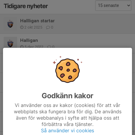
Tidigare nyheter
Hallligan startar
2 okt 2025
0
Halligan
5 dec 2022
0
Hallligan 2022/23
15 nov 2022
0
Hallligan 2022/23
11 okt 2022
0
Godkänn kakor
Avslutning Halligan 2022
Vi använder oss av kakor (cookies) för att vår
28 mar 2022
2
webbplats ska fungera bra för dig. De används
även för webbanalys i syfte att hjälpa oss att
Halligan januari 2022
förbättra våra tjänster.
12 dec 2021
0
Så använder vi cookies