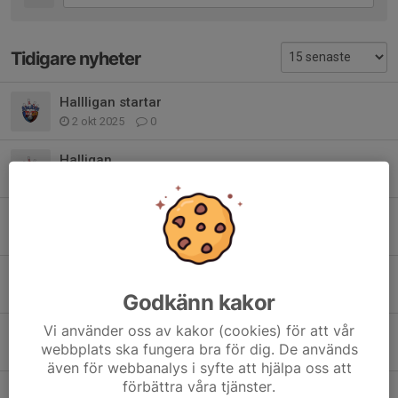
Tidigare nyheter
Hallligan startar
2 okt 2025
0
Halligan
5 dec 2022
0
Hallligan 2022/23
15 nov 2022
0
Hallligan 2022/23
11 okt 2022
0
Godkänn kakor
Vi använder oss av kakor (cookies) för att vår
Avslutning Halligan 2022
webbplats ska fungera bra för dig. De används
28 mar 2022
2
även för webbanalys i syfte att hjälpa oss att
förbättra våra tjänster.
Halligan januari 2022