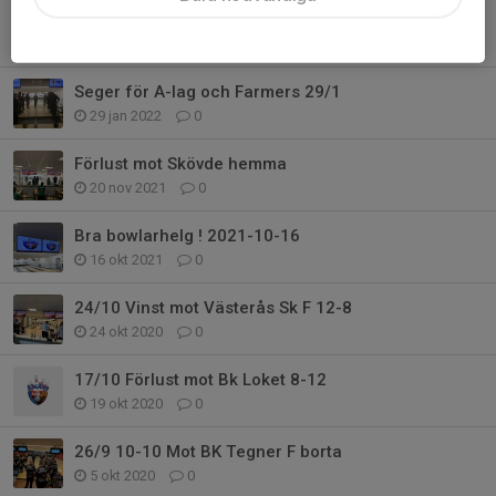
Dubbelseger 26/2 på hemmaplan
26 feb 2022
0
Seger för A-lag och Farmers 29/1
29 jan 2022
0
Förlust mot Skövde hemma
20 nov 2021
0
Bra bowlarhelg ! 2021-10-16
16 okt 2021
0
24/10 Vinst mot Västerås Sk F 12-8
24 okt 2020
0
17/10 Förlust mot Bk Loket 8-12
19 okt 2020
0
26/9 10-10 Mot BK Tegner F borta
5 okt 2020
0