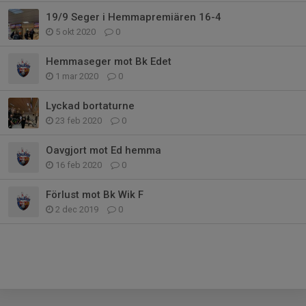
19/9 Seger i Hemmapremiären 16-4
5 okt 2020
0
Hemmaseger mot Bk Edet
1 mar 2020
0
Lyckad bortaturne
23 feb 2020
0
Oavgjort mot Ed hemma
16 feb 2020
0
Förlust mot Bk Wik F
2 dec 2019
0