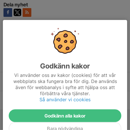
Dela nyhet
Kommentarer
Tidigare nyheter
Godkänn kakor
Vi använder oss av kakor (cookies) för att vår
Laget som tog oss tillbaka till 2:an
webbplats ska fungera bra för dig. De används
7 maj 2023
0
även för webbanalys i syfte att hjälpa oss att
förbättra våra tjänster.
Dubbelvinst i Karlstad säkrade kvalspel
Så använder vi cookies
27 mar 2023
0
Godkänn alla kakor
Förlust för ÅBC och Farmers 5/3
6 mar 2022
0
Bara nödvändiga