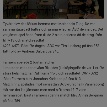
Tyvärr blev det förlust hemma mot Marbodals F lag. De var
sammantaget ett bättre och jämnare lag än ÅBC denna dag. Det
var jämnt spel ända fram till de 2 sista serierna då de drog ifrån
till 7-13 och matchresultat
6208-6473. Bäst för dagen i ÅBC var Tim Lindberg på fina 858
tätt följd av Andreas Dalbert på 845.
Farmers spelade 2 bortamatcher
1:matchen mot serietvåan Bk Lidex (Lidköping)där de var 1 nr för
stora hela matchen .Siffrorna 15-5 och resultatet 5961-5632
.Bäst Farmers blev Jonathan Karlsson på fina 813.
Match nr 2 spelades mot serieettan Bk Skrufscha F(Vänersborg)
Här var det lite jämnare men med siffrorna 13-7 vann
hemmalaget. Bäst i Farmers i denna match blev Anneli Bergman
på fina 789.