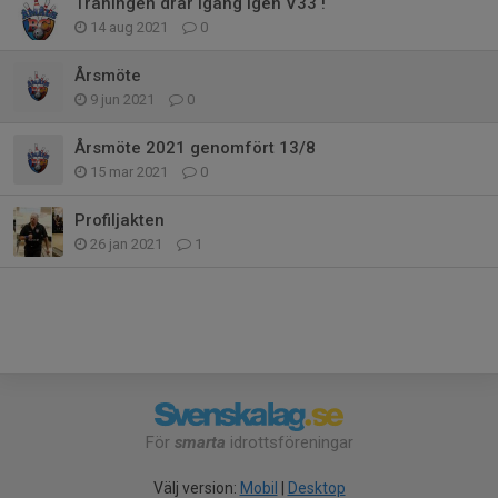
Träningen drar igång igen V33 !
14 aug 2021
0
Årsmöte
9 jun 2021
0
Årsmöte 2021 genomfört 13/8
15 mar 2021
0
Profiljakten
26 jan 2021
1
För
smarta
idrottsföreningar
Välj version:
Mobil
|
Desktop