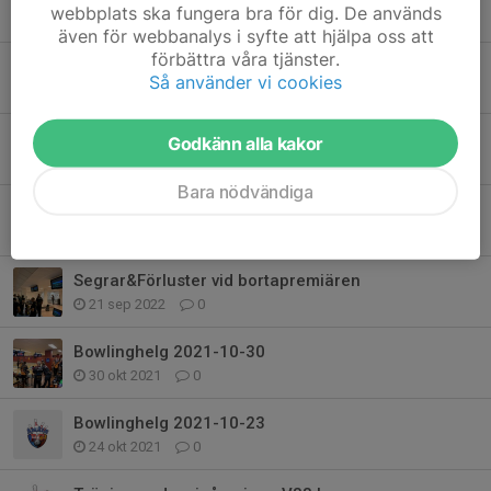
webbplats ska fungera bra för dig. De används
3 dec 2022
1
även för webbanalys i syfte att hjälpa oss att
förbättra våra tjänster.
A-Laget vann första
Så använder vi cookies
3 dec 2022
0
Farmarlaget vann första matchen
Godkänn alla kakor
3 dec 2022
0
Bara nödvändiga
Födelsedagskalas
12 nov 2022
0
Segrar&Förluster vid bortapremiären
21 sep 2022
0
Bowlinghelg 2021-10-30
30 okt 2021
0
Bowlinghelg 2021-10-23
24 okt 2021
0