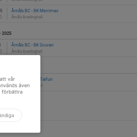
25
Åmåls BC - BK Merrimac
0
Åmåls Bowlinghall
- 2025
1
Åmåls BC - BK Gruvan
0
Åmåls Bowlinghall
- 2025
att vår
12
Åmåls BC - BK Taifun
 används även
0
Åmåls Bowlinghall
t förbättra
ändiga