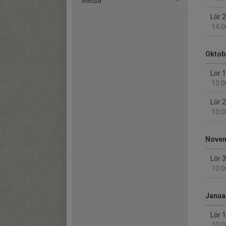
Media
Lör 
14:0
Oktob
Lör 
10:0
Lör 
10:0
Nove
Lör 
10:0
Januar
Lör 
10:0