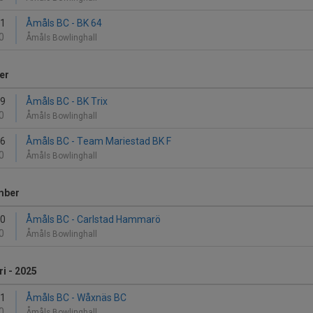
21
Åmåls BC - BK 64
0
Åmåls Bowlinghall
er
19
Åmåls BC - BK Trix
0
Åmåls Bowlinghall
26
Åmåls BC - Team Mariestad BK F
0
Åmåls Bowlinghall
mber
30
Åmåls BC - Carlstad Hammarö
0
Åmåls Bowlinghall
i - 2025
11
Åmåls BC - Wåxnäs BC
0
Åmåls Bowlinghall