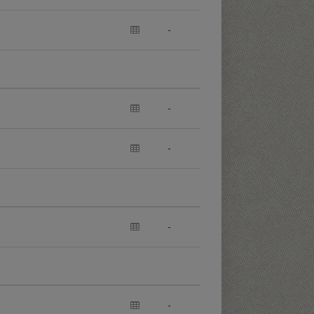
-
-
-
-
-