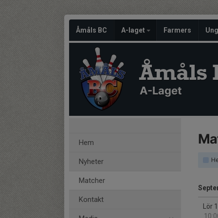
Åmåls BC
A-laget
Farmers
Un
Åmåls 
A-Laget
Ma
Hem
He
Nyheter
Matcher
Septe
Kontakt
Lör 
10:0