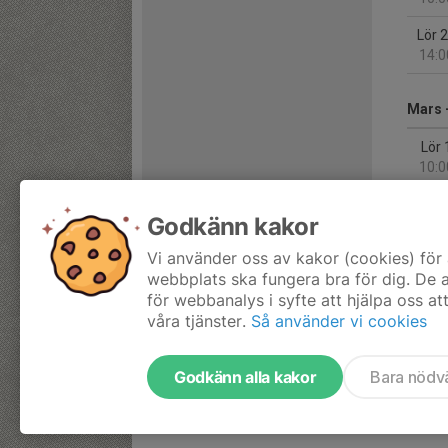
Lör 
14:0
Mars 
Lör 
10:0
Godkänn kakor
April 
Vi använder oss av kakor (cookies) för 
Lör 
webbplats ska fungera bra för dig. De
15:4
för webbanalys i syfte att hjälpa oss at
våra tjänster.
Så använder vi cookies
Godkänn alla kakor
Bara nödv
Tjäna pengar till laget