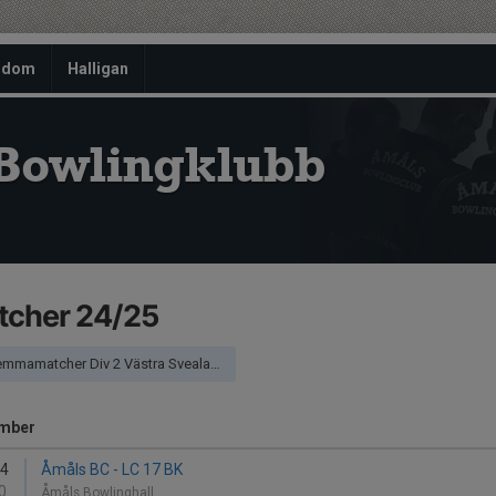
gdom
Halligan
Bowlingklubb
tcher 24/25
mmamatcher Div 2 Västra Svealand
mber
14
Åmåls BC - LC 17 BK
0
Åmåls Bowlinghall