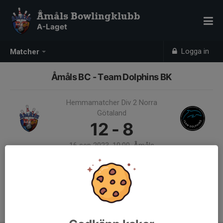
Åmåls Bowlingklubb
A-Laget
Logga in
Matcher
Åmåls BC - Team Dolphins BK
Hemmamatcher Div 2 Norra
Götaland
12 - 8
16 sep 2023, 10:00, Åmåls
Bowlinghall
Samling 10:00