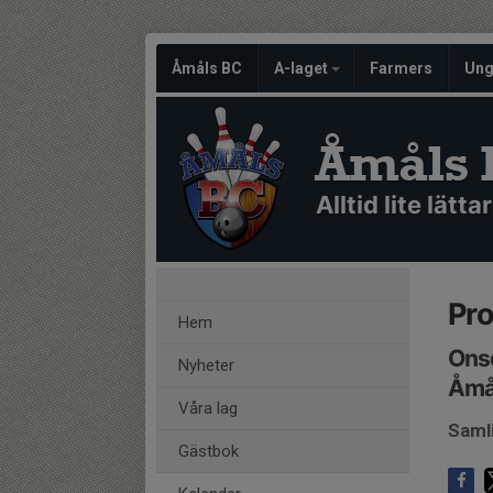
Åmåls BC
A-laget
Farmers
Un
Åmåls 
Alltid lite lättar
Pro
Hem
Onsd
Nyheter
Åmål
Våra lag
Saml
Gästbok