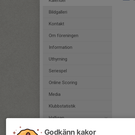
Kalender
Bildgalleri
Kontakt
Om föreningen
Information
Uthyrning
Seriespel
Online Scoring
Media
Klubbstatistik
Halligan
Godkänn kakor