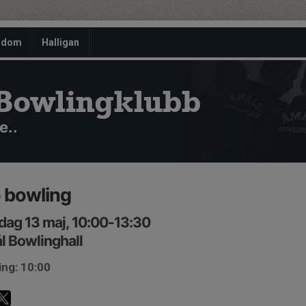
gdom
Halligan
Bowlingklubb
e..
 bowling
ag 13 maj, 10:00-13:30
 Bowlinghall
ing: 10:00